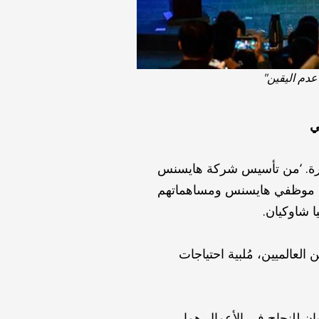
ي
قرة. ‘من تأسيس شركة هايسنس
اني موظفي هايسنس ومساهماتهم
 شاوكيان.
لعالميين، مُلبية احتياجات
ن للنجاح في الأعمال هما