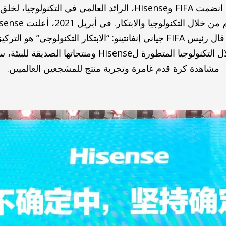
في يوم Hisense المفتوح، انضمت FIFA وHisense، الرائد العالمي في
للانضمام مرة أخرى، من خلال التكنولوجيا المتطورة لsense
مشاهدة كرة قدم غامرة وتجربة منتج للمشجعين العالميين.