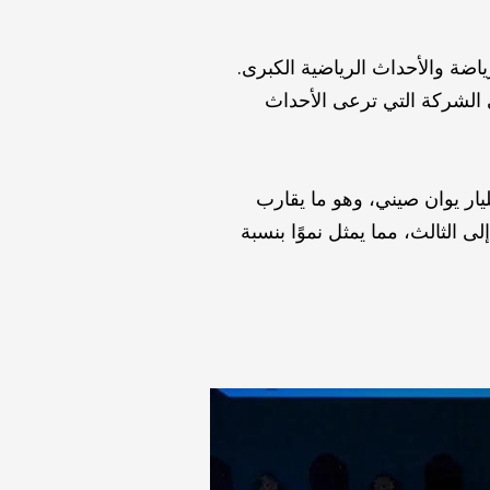
اضة والأحداث الرياضية الكبرى.
لم، أصبحت هايسنس هي الشركة التي ترعى الأحداث
 الأول إلى الثالث من عام 2021، حققت مجموعة هايسنس إيرادات بلغت 125.24 مليار يوان صيني، وهو ما يقارب
ر يوان صيني في الربع الأول إلى الثالث، مما يمثل نموًا بنسبة