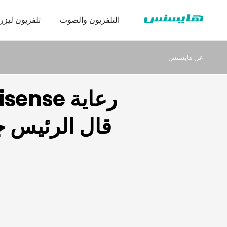
التلفزيون والصوت
تلفزيون ليزر
عن هايسنس
سلسلة ثلاجة
تنزيل شها
عرض تجا
قال الرئيس ج