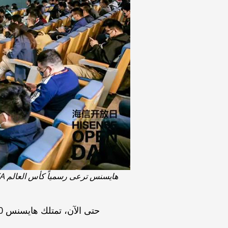
هايسنس ترعى رسمياً كأس العالم FIFA قطر 2022، قال الرئيس جيا شاوكيان: الالتزام بـ يقين في ظل عدم اليقين