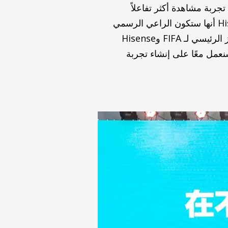
 التكنولوجيا، لخلق تجربة مشاهدة أكثر تفاعلاً
للمشجعين في جميع أنحاء العالم من خلال التكنولوجيا والابتكار. في أبريل 2021، أعلنت Hisense أنها ستكون الراعي الرسمي
لكأس العالم 2022 في قطر؛ قال رئيس FIFA جياني إنفانتينو: “الابتكار التكنولوجي” هو التركيز الرئيسي لـ FIFA وHisense
Hi ومنتجاتها الصديقة للبيئة، سنعمل معًا على إنشاء تجربة