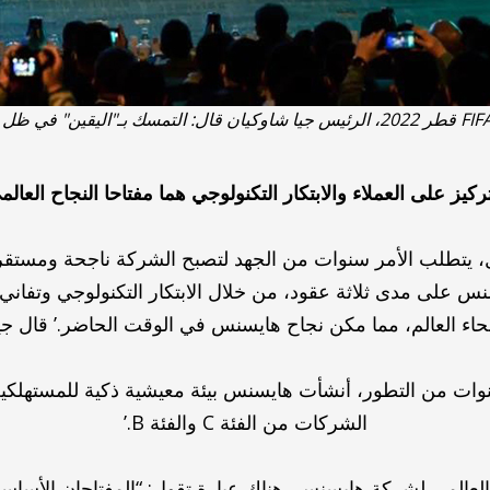
تركيز على العملاء والابتكار التكنولوجي هما مفتاحا النجاح العالم
ال، يتطلب الأمر سنوات من الجهد لتصبح الشركة ناجحة ومست
س على مدى ثلاثة عقود، من خلال الابتكار التكنولوجي وتف
حاء العالم، مما مكن نجاح هايسنس في الوقت الحاضر.’ قال جيا
ات من التطور، أنشأت هايسنس بيئة معيشية ذكية للمستهلكين ا
الشركات من الفئة C والفئة B.’
لعالمي لشركة هايسنس، هناك عبارة تقول: “المفتاحان الأساسيا