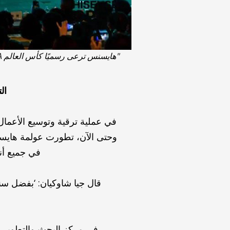
"هايسنس ترعى رسميًا كأس العالم FIFA قطر 2022، الرئيس جيا شاوكيان قال: التمسك بـ"اليقين" في ظل عدم اليقين"
ال
في عملية ترقية وتوسيع الأعم
وحتى الآن، تطورت عولمة هايسن
في جميع أن
قال جيا شاوكيان: ‘بفضل سنو
في مركز البحث والتطوير ا