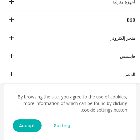
أجهزة منزلية
ثلاجة
B2B
غسالة
عرض تجاري
غسالة صحون
متجر إلكتروني
طبي
ميكروييف
متجر إلكتروني
ترانزتيك
هايسنس
فريزر أفقي
التدفئة والتهوية والتكييف
مكيف هواء
ملخص
الدعم
التاريخ
تنزيل الشهادة
مجموعات صناعية
English
By browsing the site, you agree to the use of cookies,
شروط وأحكام الضمان
القيم
إخلاء المسؤولية القانونية
more information of which can be found by clicking
تواصل معنا
cookie settings button.
المسؤولية الاجتماعية للشركات
خريطة الموقع
مركز العملاء
تكنولوجيا
Accept
Setting
© Hisense Middle East 2026
غرفة الأخبار