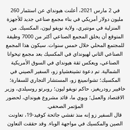
في 2 مارس 2021، أعلنت هيونداي عن استثمار 260
مليون دولار أمريكي في بناء مجمع صناعي جديد للأجهزة
المنزلية في مونتيري، ولاية نويفو ليون، المكسيك. من
المتوقع أن يخلق المجمع الصناعي أكثر من 7000 وظيفة
للمجتمع المحلي خلال خمس سنوات. سيكون هذا المجمع
الصناعي الثاني لهيونداي في المكسيك بعد مجمع تيخوانا
الصناعي، ويعكس ثقة هيونداي في السوق الأمريكية
الشمالية. تم دعوة تشينغشياو زو، السفير الصيني في
المكسيك؛ تشوانمينغ زو، المستشار التجاري للسفارة؛
خافيير رودريغيز، حاكم نويفو ليون؛ روبرتو روسيلدي، وزير
الاقتصاد والعمل؛ ويوي ما، قائد مشروع هيونداي، لحضور
المؤتمر الصحفي.
قال السفير زو إنه منذ تفشي جائحة كوفيد-19، تعاونت
الصين والمكسيك في مواجهة الوباء. وقد حققت التعاون