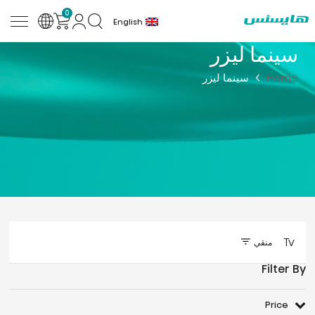
0
English
سينما ليزر
Home
سينما ليزر
Tv
منقي
Filter By
Price