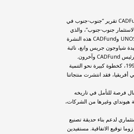
في 11 سبتمبر، وعلى هامش يوم الأمم المتحدة للتعاون جنوب-جنوب، أطلقت UNOSSC وCADFund تقرير “جنوب-جنوب في
الاستثمار جنوب-جنوب”، والذي
يتضمن حالة مشروع حديقة تصنيع الأجهزة المنزلية في جنوب أفريقيا من هيونداي. أطلقت UNOSSC وCADFund هذه النشرة
دة شياوجون جريس وانغ، نائبة
آخرون.
قال جيا شاوكيان، رئيس مجموعة هيونداي: “العلاقة بين هيونداي وأفريقيا استثنائية. في عام 1996، كخطوة كبيرة نحو التنمية
 أفريقيا، فقد انتشرت منتجاتنا
فال فرصة للتأمل في تاريخه
ة هيونداي وغيرها من الشركات،
 استثماري لدعم بناء حديقة تصنيع
ما توقيع الاتفاقية. مستفيدين