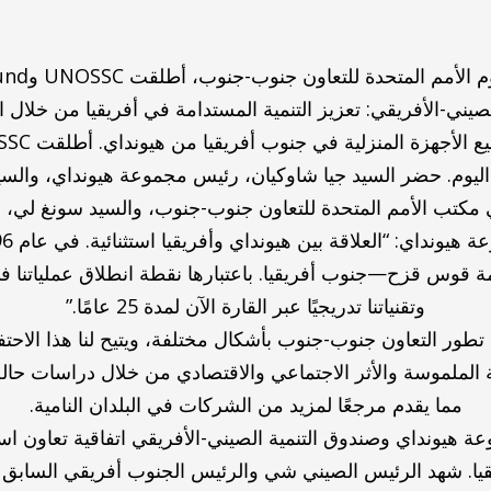
صيني-الأفريقي: تعزيز التنمية المستدامة في أفريقيا من خلال 
 اليوم. حضر السيد جيا شاوكيان، رئيس مجموعة هيونداي، والسي
تب الأمم المتحدة للتعاون جنوب-جنوب، والسيد سونغ لي، رئيس CADFund و
مة قوس قزح—جنوب أفريقيا. باعتبارها نقطة انطلاق عملياتنا في
وتقنياتنا تدريجيًا عبر القارة الآن لمدة 25 عامًا.”
تطور التعاون جنوب-جنوب بأشكال مختلفة، ويتيح لنا هذا الاحت
ة الملموسة والأثر الاجتماعي والاقتصادي من خلال دراسات حال
مما يقدم مرجعًا لمزيد من الشركات في البلدان النامية.
وقعت مجموعة هيونداي وصندوق التنمية الصيني-الأفريقي اتفاقية تعاون
قيا. شهد الرئيس الصيني شي والرئيس الجنوب أفريقي السابق زو