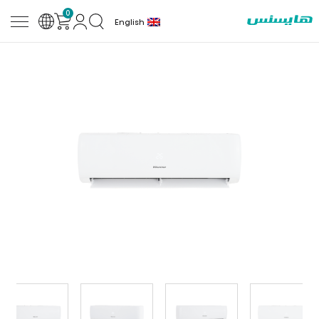
0
English