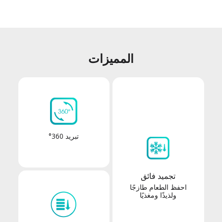
المميزات
تبريد 360°
تجميد فائق
احفظ الطعام طازجًا
ولذيذًا ومغذيًا