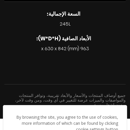
السعة الإجمالية:
245L
الأبعاد الصافية (W*D*H):
963 x 630 x 842 (mm)
جميع أوصاف المنتجات والأسعار والأبعاد تقريبية، وتوافر المنتجات
والمواصفات والميزات عرضة للتغيير في أي وقت، ومن وقت لآخر،
وبدون إشعار مسبق.
By browsing the site, you agree to the use of cookies,
more information of which can be found by clicking
cookie settings button.