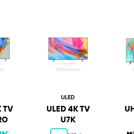
ULED
 TV
ULED 4K TV
UH
RO
U7K