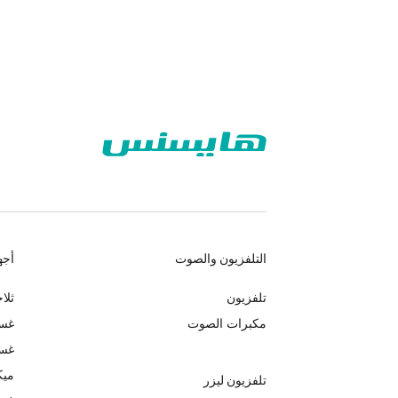
التلفزيون والصوت
أجه
تلفزيون
ثلا
مكبرات الصوت
غسا
غسا
ميك
تلفزيون ليزر