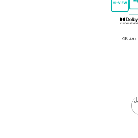
دقة 4K
ل