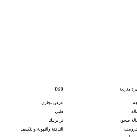
زة منزلية
B2B
جة
عرض تجاري
لة
طبي
لة صحون
ترانزتيك
روييف
التدفئة والتهوية والتكييف