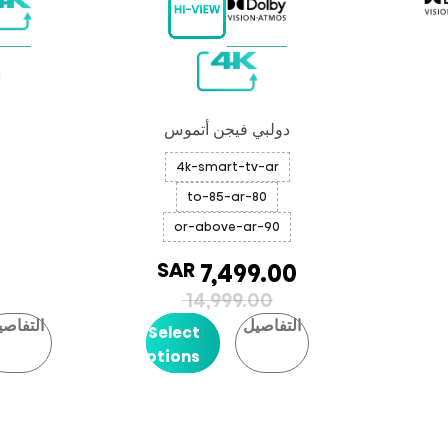
دولبي فيجن أتموس
4k-smart-tv-ar
80-to-85-ar
90-or-above-ar
SAR
7,499.00
14,999.00
التفاصيل
التفاصي
Select
Options