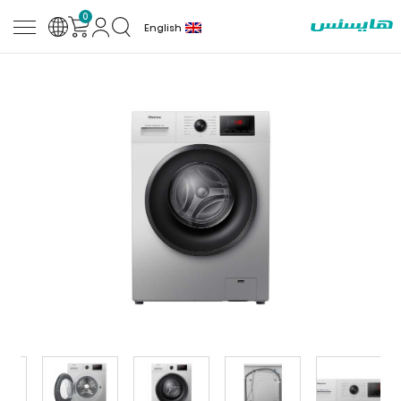
0
English