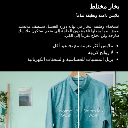
بخار مختلط
ملابس ناعمة ونظيفة تماماً
استخدام وظيفة البخار في نهاية دورة الغسيل سينظف ملابسك
بعمق، مما يجعلها ناعمة دون الحاجة إلى منعم. ستكون ملابسك
طازجة ولن تحتاج تقريباً إلى الكي.
ملابس أكثر نعومة مع تجاعيد أقل
لا روائح كريهة
يزيل المسببات للحساسية والشحنات الكهربائية