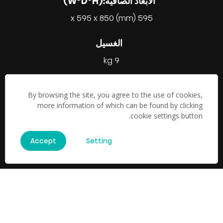
الأبعاد الصافية:(W*D*H)
595 x 595 x 850 (mm)
الغسيل
9 kg
By browsing the site, you agree to the use of cookies,
more information of which can be found by clicking
cookie settings button.
جميع أوصاف المنتجات والأسعار والأبعاد تقريبية، وتكون توفر المنتجات
Accept
Setting
والمواصفات والميزات عرضة للتغيير في أي وقت، من وقت لآخر، وبدون
إشعار مسبق.