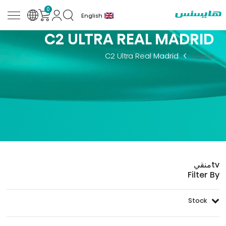
0
English
C2 ULTRA REAL MADRID
C2 Ultra Real Madrid
Home
tv
منقي
Filter By
Stock