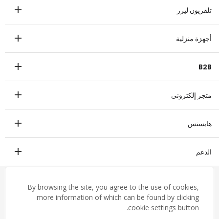
تلفزيون
تلفزيون ليزر
مكبرات الصوت
تلفزيون ليزر
أجهزة منزلية
ثلاجة
B2B
غسالة
عرض تجاري
غسالة صحون
متجر إلكتروني
طبي
ميكروييف
متجر إلكتروني
ترانزتيك
هايسنس
فريزر أفقي
التدفئة والتهوية والتكييف
مكيف هواء
ملخص
الدعم
التاريخ
تنزيل الشهادة
مجموعات صناعية
English
By browsing the site, you agree to the use of cookies,
شروط وأحكام الضمان
القيم
إخلاء المسؤولية القانونية
more information of which can be found by clicking
تواصل معنا
cookie settings button.
المسؤولية الاجتماعية للشركات
خريطة الموقع