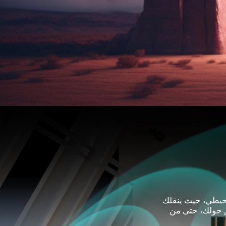
حيطي، حيث ينقلك
ق حولك، حتى من