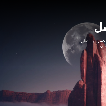
سل
بكسل. من تقليل
لي.