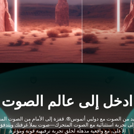
ادخل إلى عالم الصوت
يد من الصوت مع دولبي أتموس®. قفزة إلى الأمام من الصوت الم
لى تجربة استثنائية مع الصوت المتحرك—صوت يملأ غرفتك ويتدف
الأعلى، مع واقعية مذهلة لخلق تجربة ترفيهية قوية ومؤثرة.