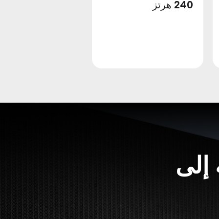
240 هرتز
 إلى