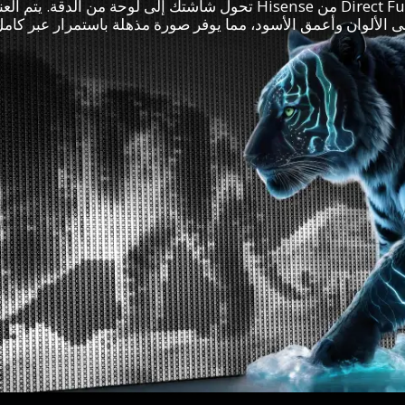
تكنولوجيا Direct Full Array من Hisense تحول شاشتك إلى لوحة من الدق
 الألوان وأعمق الأسود، مما يوفر صورة مذهلة باستمرار عبر كام