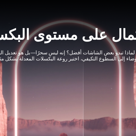
مال على مستوى البك
 لماذا تبدو بعض الشاشات أفضل؟ إنه ليس سحرًا—بل هو تعديل ال
ضاء إلى السطوع التكيفي، اختبر روعة البكسلات المعدلة بشكل مثا