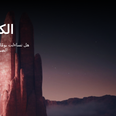
الك
هل تساءلت يومًا
الضو