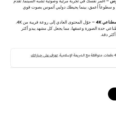
موس
– اغمر نفسك في تجربة مرئية وصوتية تشبه السينما. تقدم
اً و سطوعاً أعمق، بينما يحيطك دولبي أتموس بصوت قوي
صطناعي 4K
– حوّل المحتوى العادي إلى روعة قريبة من 4K.
طناعي حدة الصورة وعمقها، مما يجعل كل مشهد يبدو أكثر
كثر دقة.