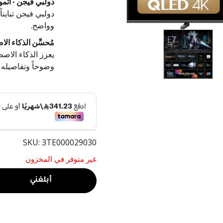
دولبي فيجن · أت
دولبي فيجن تباين
وواضح.
مُحسِّن الذكاء الا
يعزز الذكاء الاص
وضوحاً وتفاصيله أ
SKU: 3TE000029030
غير متوفر في المخزون
أبلغني