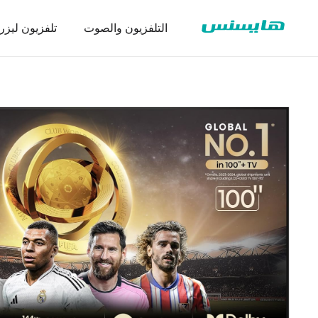
التلفزيون والصوت
تلفزيون ليزر
سلسلة ثلاجة
تنزيل شها
عرض تجا