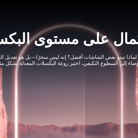
مال على مستوى البك
 لماذا تبدو بعض الشاشات أفضل؟ إنه ليس سحرًا—بل هو تعديل ال
ضاء إلى السطوع التكيفي، اختبر روعة البكسلات المعدلة بشكل مثا