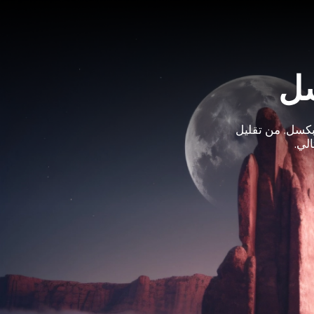
سل
بكسل. من تقليل
لي.