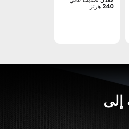
240 هرتز
 إلى