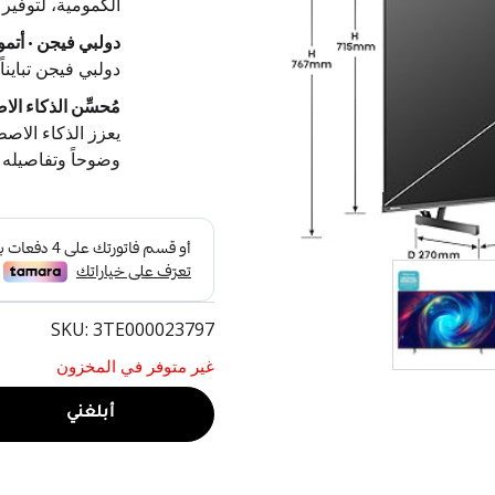
الكمومية، لتوفير 
دولبي فيجن · أت
دولبي فيجن تباين
مُحسِّن الذكاء الا
يعزز الذكاء الاص
وضوحاً وتفاصيله أ
SKU: 3TE000023797
غير متوفر في المخزون
أبلغني