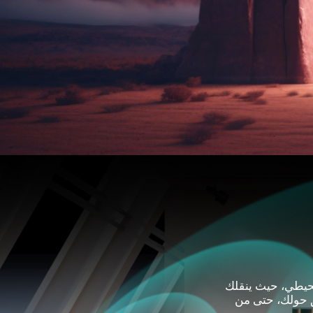
حيطي، حيث ينقلك
ق حولك، حتى من