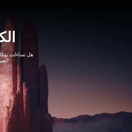
الك
هل تساءلت يومًا
الضو