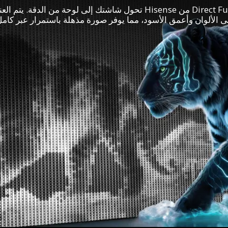
تكنولوجيا Direct Full Array من Hisense تحول شاشتك إلى لوحة من الدق
 الألوان وأعمق الأسود، مما يوفر صورة مذهلة باستمرار عبر كام