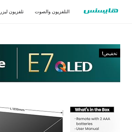
التلفزيون والصوت
تلفزيون ليزر
تخفيض!
سلسلة ثلاجة
تنزيل شها
عرض تجا