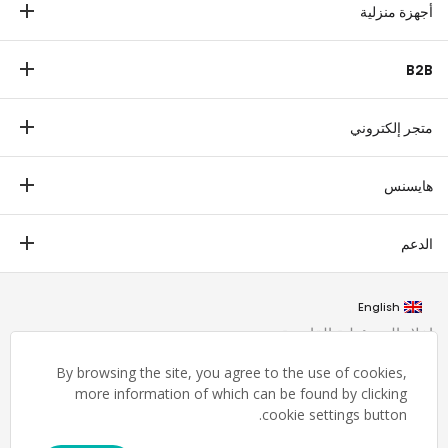
أجهزة منزلية
ثلاجة
B2B
غسالة
عرض تجاري
غسالة صحون
متجر إلكتروني
طبي
ميكروييف
متجر إلكتروني
ترانزتيك
هايسنس
فريزر أفقي
التدفئة والتهوية والتكييف
مكيف هواء
ملخص
الدعم
التاريخ
تنزيل الشهادة
مجموعات صناعية
English
شروط وأحكام الضمان
القيم
إخلاء المسؤولية القانونية
تواصل معنا
المسؤولية الاجتماعية للشركات
خريطة الموقع
By browsing the site, you agree to the use of cookies,
مركز العملاء
more information of which can be found by clicking
تكنولوجيا
cookie settings button.
© Hisense Middle East 2026
غرفة الأخبار