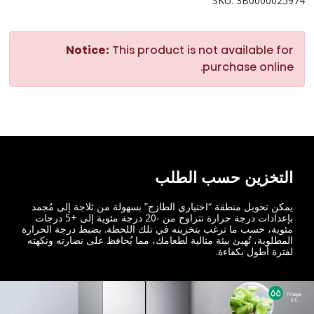
SKU: 3B0000025974
Notice:
This product is not available for
purchase online.
التخزين حسب الطلب
يمكن تحويل منطقة “اختياري الطازج” بسهولة من ثلاجة إلى مُجمد
بإعدادات درجة حرارة تتراوح من -20 درجة مئوية إلى +5 درجات
مئوية، حسب ما ترغب بتخزينه في تلك اللحظة. بضبط درجة الحرارة
المطلوبة، تُهيئ بيئة مثالية لطعامك، مما يُحافظ على نضارته ونكهته
لفترة أطول بكفاءة.