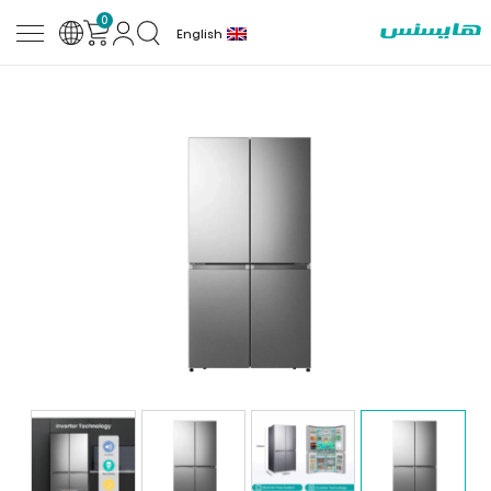
0
English