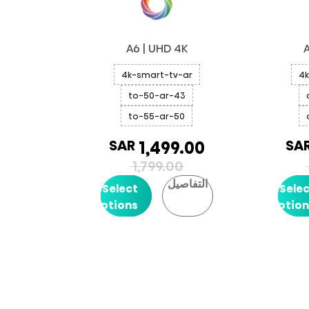
A6 | UHD 4K
A
4k-smart-tv-ar
4k
43-to-50-ar
50-to-55-ar
SAR
SA
1,499.00
1,799.00
التفاصيل
Select
Sele
Options
Option