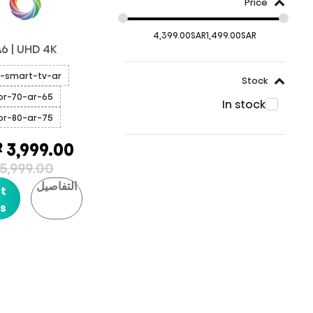
Price
4,399.00
SAR
1,499.00
SAR
6 | UHD 4K
-smart-tv-ar
Stock
65-or-70-ar
In stock
75-or-80-ar
R
3,999.00
5,999.00
التفاصيل
ct
s