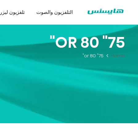
التلفزيون والصوت
تلفزيون ليزر
75" OR 80"
75" or 80"
Home
سلسلة ثلاجة
تنزيل شها
عرض تجا