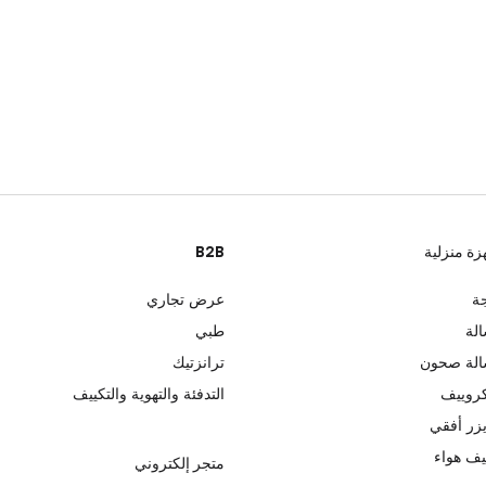
زة منزلية
B2B
جة
عرض تجاري
لة
طبي
لة صحون
ترانزتيك
روييف
التدفئة والتهوية والتكييف
زر أفقي
ف هواء
متجر إلكتروني