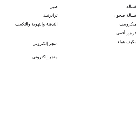
سالة
طبي
سالة صحون
ترانزتيك
يكروييف
التدفئة والتهوية والتكييف
ريزر أفقي
كيف هواء
متجر إلكتروني
متجر إلكتروني