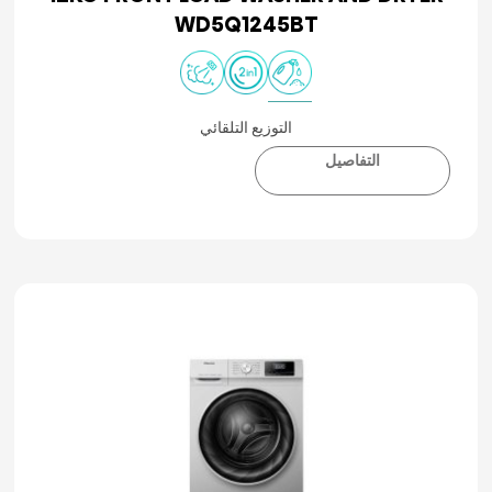
WD5Q1245BT
التوزيع التلقائي
التفاصيل