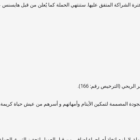
مضان، تزامناً مع فترة الشراكة المتفق عليها. ستنتهي الحملة كما يُعلن من قبل
ربحي (الترخيص رقم: 166).
ودة المصممة لتمكين الأيتام وأمهاتهم و أسرهم من عيش حياة كريمة.
ة. لا يلزم اتخاذ أي إجراء إضافي من قبل العميل لتحفيز التبرع. الحم