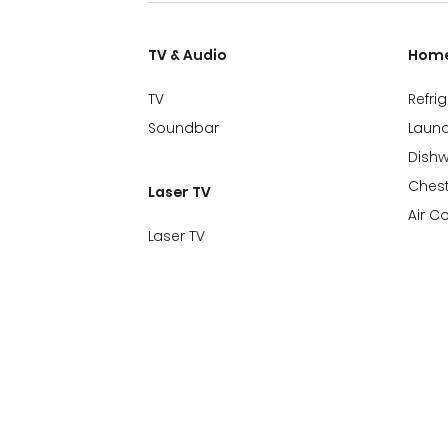
TV & Audio
Home
TV
Refri
Soundbar
Laund
Dish
Chest
Laser TV
Air C
Laser TV