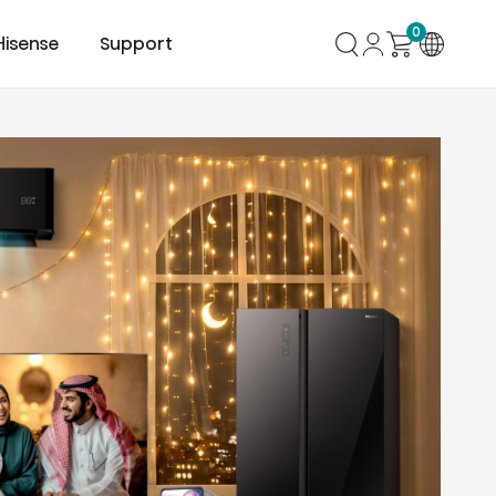
0
Hisense
Support
mer Center
HVAC
Air Conditioner