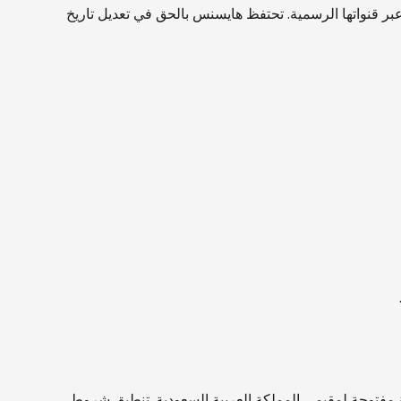
 هايسنس عبر قنواتها الرسمية. تحتفظ هايسنس بالحق في تعديل تاريخ
لة مفتوحة لمقيمي المملكة العربية السعودية. تنطبق شروط