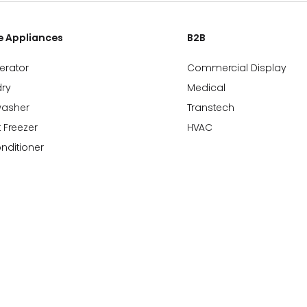
 Appliances
B2B
gerator
Commercial Display
ry
Medical
washer
Transtech
 Freezer
HVAC
onditioner